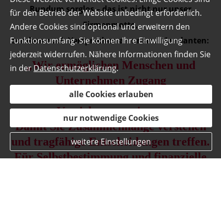
Rundum sorglos – das ist nicht nur unser
für den Betrieb der Website unbedingt erforderlich.
Firmenmotto,
Andere Cookies sind optional und erweitern den
sondern auch Versprechen an unsere Mandanten:
Funktionsumfang. Sie können Ihre Einwilligung
jederzeit widerrufen. Nähere Informationen finden Sie
„Wir ermöglichen Menschen und
in der
Datenschutzerklärung
.
Unternehmen Zugang
alle Cookies erlauben
zu wichtigem Finanz- und
Versicherungswissen.
nur notwendige Cookies
Damit Sie Zusammenhänge verstehen
und tragfähige Entscheidungen treffen.
weitere Einstellungen
Für Selbstbestimmung und finanzielle
Stabilität.
Heute und in Zukunft.“